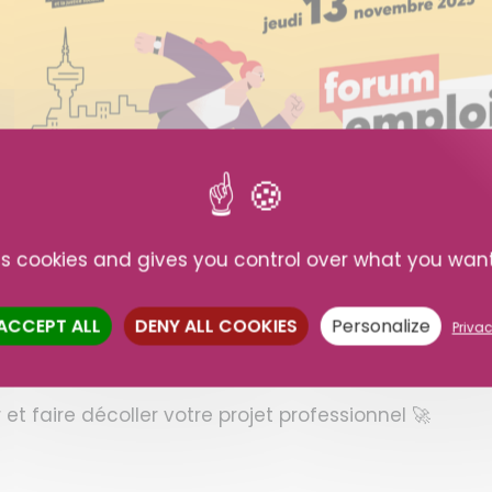
es cookies and gives you control over what you wan
 tous secteurs
 ACCEPT ALL
DENY ALL COOKIES
Personalize
Privac
entreprise
)
et faire décoller votre projet professionnel 🚀