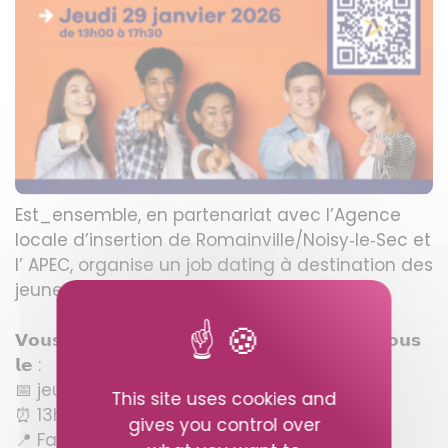
Est_ensemble, en partenariat avec l’Agence
locale d’insertion de Romainville/Noisy‑le‑Sec et
l’ APEC, organise un job dating à destination des
jeunes diplômés.
𝗩𝗼𝘂𝘀 𝗮𝘃𝗲𝘇 𝘂𝗻 𝗕𝗮𝗰+𝟯 𝗼𝘂 𝗽𝗹𝘂𝘀 ? 𝗥𝗲𝗻𝗱𝗲𝘇-𝘃𝗼𝘂𝘀
𝗹𝗲 :
📅 jeudi 29 janvier 2026
This site uses cookies and
⏰ 13h00 – 17h30
gives you control over
📍 Fabrique de l’émancipation Claude