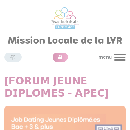
Mission Locale de la LYR
menu
[𝗙𝗢𝗥𝗨𝗠 𝗝𝗘𝗨𝗡𝗘
𝗗𝗜𝗣𝗟𝗢̂𝗠𝗘́𝗦 - 𝗔𝗣𝗘𝗖]